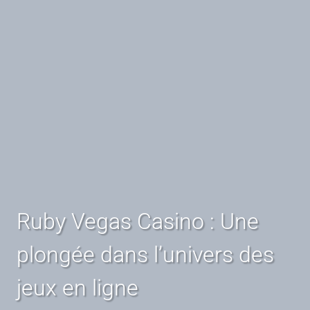
Ruby Vegas Casino : Une
plongée dans l’univers des
jeux en ligne