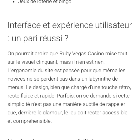
Jeux de loterie et bingo
Interface et expérience utilisateur
: un pari réussi ?
On pourrait croire que Ruby Vegas Casino mise tout
sur le visuel clinquant, mais il n’en est rien.
L’ergonomie du site est pensée pour que même les
novices ne se perdent pas dans un labyrinthe de
menus. Le design, bien que chargé d’une touche rétro,
reste fluide et rapide. Parfois, on se demande si cette
simplicité n’est pas une manière subtile de rappeler
que, derrière le glamour, le jeu doit rester accessible
et compréhensible.