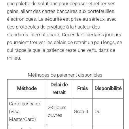
une palette de solutions pour déposer et retirer ses
gains, allant des cartes bancaires aux portefeuilles
électroniques. La sécurité est prise au sérieux, avec
des protocoles de cryptage à la hauteur des
standards internationaux. Cependant, certains joueurs
pourraient trouver les délais de retrait un peu longs, ce
qui rappelle que la patience reste une vertu dans ce
milieu.
Méthodes de paiement disponibles
Délai de
Méthode
Frais
Disponibilité
retrait
Carte bancaire
2-5 jours
(Visa,
Gratuit
Oui
ouvrés
MasterCard)